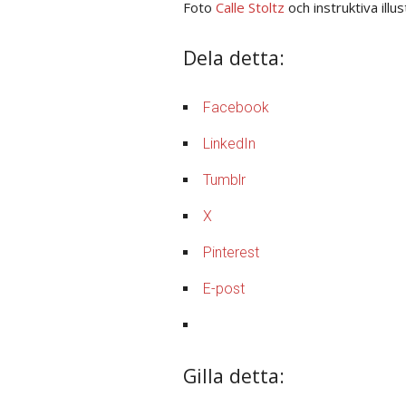
Foto
Calle Stoltz
och instruktiva illu
Dela detta:
Email (required)
Facebook
LinkedIn
Tumblr
X
Subject
Pinterest
E-post
Your Message (required)
Gilla detta: