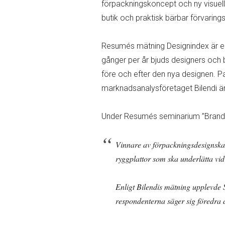
förpackningskoncept och ny visuell
butik och praktisk bärbar förvaring
Resumés mätning Designindex är en 
gånger per år bjuds designers och b
före och efter den nya designen. 
marknadsanalysföretaget Bilendi är 
Under Resumés seminarium ”Brandin
Vinnare av förpackningsdesignskat
ryggplattor som ska underlätta vi
Let’s keep in touch
Enligt Bilendis mätning upplevde S
respondenterna säger sig föredra d
Name (required)