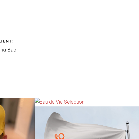
LIENT
:
ina-Bac