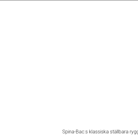
Honey Design Stockholm
Brötvägen 16
SE 16766 Bromma
Stockholm
SWEDEN
Phone: +46 708 745 666
Phone: +46 733 12 77 25
Email: Jocke@honeydesign.
Web: honeydesign.se
Spina-Bac:s klassiska ställbara rygg