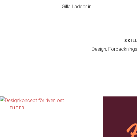
Gilla
Laddar in …
SKIL
Design, Förpackningsd
Dela detta:
Facebook
LinkedIn
Tumblr
FILTER
X
Pinterest
E-post