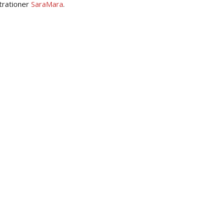
strationer
SaraMara
.