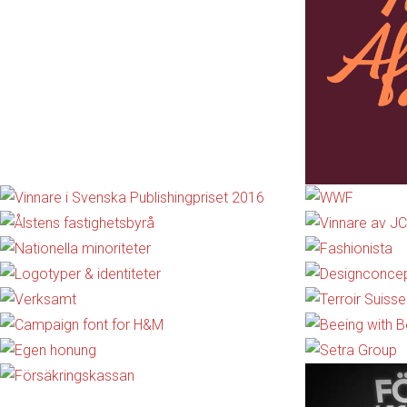
Gilla detta:
Gilla
Laddar in …