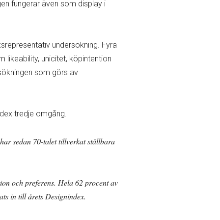
gen fungerar även som display i
ksrepresentativ undersökning. Fyra
keability, unicitet, köpintention
rsökningen som görs av
ndex tredje omgång.
r sedan 70-talet tillverkat ställbara
tion och preferens. Hela 62 procent av
s in till årets Designindex.