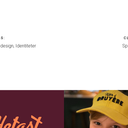
LS
:
C
esign, Identiteter
Sp