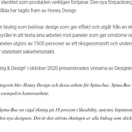
 identitet som produkten verkligen förtjänar. Den nya förpacknin
slåda har tagits fram av Honey Design.
tävling som belönar design som ger effekt och utgår från en ri
yråer in att testa sina arbeten mot paneler som ger omdöme om li
Panelen utgörs av 1500 personer av ett riksgenomsnitt och unde
statistiskt säkerhetsställd.
g & Design” i oktober 2020 presenterades vinnarna av Designi
egorin blev Honey Design och deras arbete för Spina-bac. Spina-Bac ha
d exempelvis kontorsarbete.
pina-Bac en vägd ökning på 18 procent i likeability, unicitet, köpinten
en nya designen. Det är den största ökningen av alla bidrag som skickat