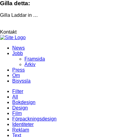
Gilla detta:
Gilla
Laddar in …
Kontakt
News
Jobb
Framsida
Arkiv
Press
Om
Bisyssla
Filter
All
Bokdesign
Design
Film
Förpackningsdesign
Identiteter
Reklam
Text