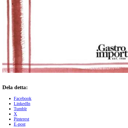
Dela detta:
Facebook
LinkedIn
Tumblr
X
Pinterest
E-post