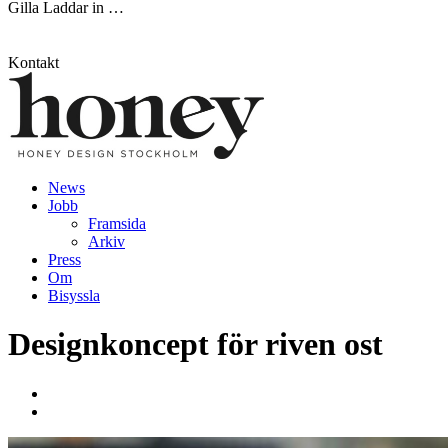
Gilla
Laddar in …
Kontakt
News
Jobb
Framsida
Arkiv
Press
Om
Bisyssla
Designkoncept för riven ost