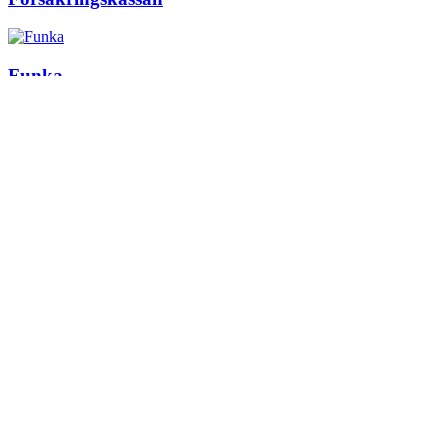
Funka
Apoteket
Triss