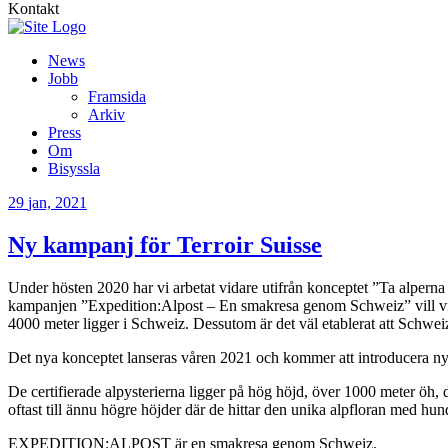
Kontakt
News
Jobb
Framsida
Arkiv
Press
Om
Bisyssla
29
jan, 2021
Ny kampanj för Terroir Suisse
Under hösten 2020 har vi arbetat vidare utifrån konceptet ”Ta alperna 
kampanjen ”Expedition:Alpost – En smakresa genom Schweiz” vill vi l
4000 meter ligger i Schweiz. Dessutom är det väl etablerat att Schweiz 
Det nya konceptet lanseras våren 2021 och kommer att introducera nya
De certifierade alpysterierna ligger på hög höjd, över 1000 meter öh, d
oftast till ännu högre höjder där de hittar den unika alpfloran med hund
EXPEDITION:ALPOST är en smakresa genom Schweiz.