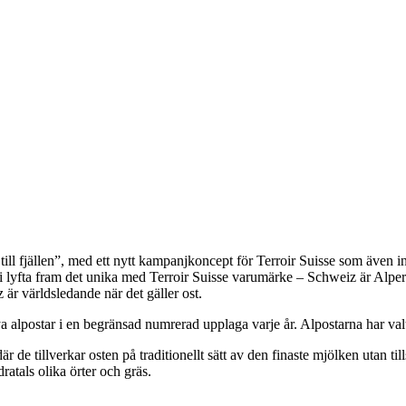
till fjällen”, med ett nytt kampanjkoncept för Terroir Suisse som även 
yfta fram det unika med Terroir Suisse varumärke – Schweiz är Alpern
är världsledande när det gäller ost.
 alpostar i en begränsad numrerad upplaga varje år. Alpostarna har valt
är de tillverkar osten på traditionellt sätt av den finaste mjölken utan
ratals olika örter och gräs.