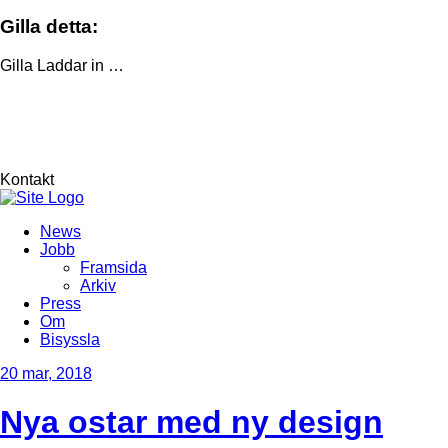
Gilla detta:
Gilla
Laddar in …
Kontakt
News
Jobb
Framsida
Arkiv
Press
Om
Bisyssla
20
mar, 2018
Nya ostar med ny design