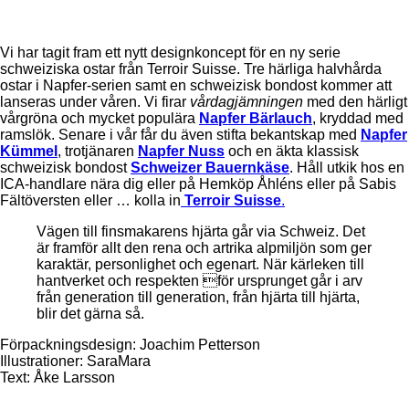
Vi har tagit fram ett nytt designkoncept för en ny serie
schweiziska ostar från Terroir Suisse. Tre härliga halvhårda
ostar i Napfer-serien samt en schweizisk bondost kommer att
lanseras under våren. Vi firar
vårdagjämningen
med den härligt
vårgröna och mycket populära
Napfer Bärlauch
, kryddad med
ramslök. Senare i vår får du även stifta bekantskap med
Napfer
Kümmel
, trotjänaren
Napfer Nuss
och en äkta klassisk
schweizisk bondost
Schweizer Bauernkäse
. Håll utkik hos en
ICA-handlare nära dig eller på Hemköp Åhléns eller på Sabis
Fältöversten eller … kolla in
Terroir Suisse
.
Vägen till finsmakarens hjärta går via Schweiz. Det
är framför allt den rena och artrika alpmiljön som ger
karaktär, personlighet och egenart. När kärleken till
hantverket och respekten för ursprunget går i arv
från generation till generation, från hjärta till hjärta,
blir det gärna så.
Förpackningsdesign: Joachim Petterson
Illustrationer: SaraMara
Text: Åke Larsson